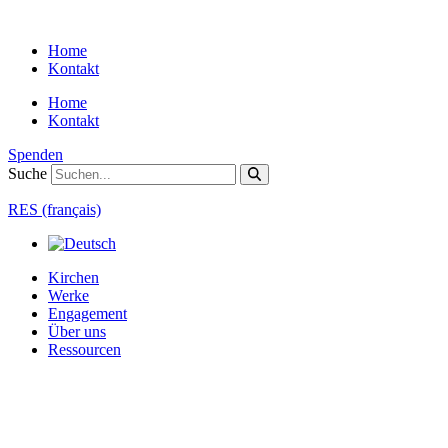
Zum
Inhalt
Home
springen
Kontakt
Home
Kontakt
Spenden
Suche
RES (français)
Kirchen
Werke
Engagement
Über uns
Ressourcen