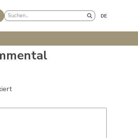
emmental
iert