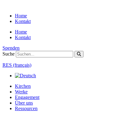
Zum
Inhalt
Home
springen
Kontakt
Home
Kontakt
Spenden
Suche
RES (français)
Kirchen
Werke
Engagement
Über uns
Ressourcen