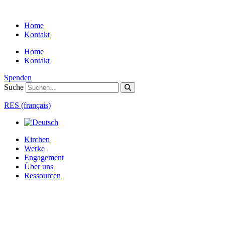
Zum
Inhalt
Home
springen
Kontakt
Home
Kontakt
Spenden
Suche
RES (français)
Kirchen
Werke
Engagement
Über uns
Ressourcen