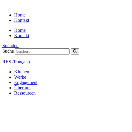
Zum
Inhalt
Home
springen
Kontakt
Home
Kontakt
Spenden
Suche
RES (français)
Kirchen
Werke
Engagement
Über uns
Ressourcen