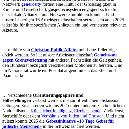
Netzwerk
generosity
fördert eine Kultur der Grosszügigkeit in
Kirche und Gesellschaft.
gospel ecosystem
engagiert sich dafür,
dass lokale Allianzen und Netzwerke aufblühen können. Und
unsere bisherigen 16 Arbeitsgemeinschaften setzten sich auch 2025
tatkräftig für ihre spezifischen Anliegen ein und vernetzten relevante
Akteure.
… mithilfe von
Christian Public Affairs
politische Teilerfolge
erzielt werden. So hat unsere Arbeitsgemeinschaft
Gemeinsam
gegen Grenzverletzung
mit anderen Fachstellen die Gelegenheit,
den Bundesrat bezüglich verschiedener Motionen zu beraten. Und
im Nationalrat wurde ein Postulat angenommen, das Ehen und
Paare stärkt.
… verschiedene
Orientierungspapiere und
Hilfestellungen
verfasst werden, die zur öffentlichen Diskussion
beitragen. So äusserten wir uns 2025 unter anderem zu christlichem
Nationalismus,
Künstlicher Intelligenz
,
Eizellenspende
, Zivildienst,
Sterbehilfe oder dem
Verhältnis von Juden und Christen
. Und nicht
zuletzt konnte 2025 die
Gebetsinitiative «10 Tage Gebet für
jüdische Menschen»
in der Schweiz lanciert werden.