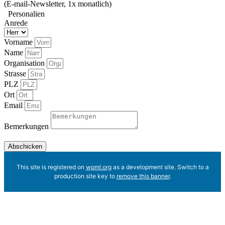
(E-mail-Newsletter, 1x monatlich)
Personalien
Anrede
Vorname
Name
Organisation
Strasse
PLZ
Ort
Email
Bemerkungen
Abschicken
This site is registered on
wpml.org
as a development site. Switch to a
production site key to
remove this banner
.