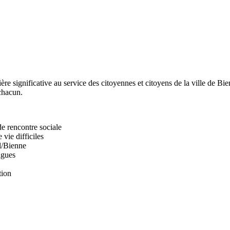
 significative au service des citoyennes et citoyens de la ville de Bien
 chacun.
de rencontre sociale
vie difficiles
l/Bienne
ngues
tion