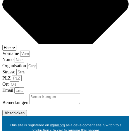
Vorname
Name
Organisation
Strasse
PLZ
Ort
Email
Bemerkungen
Abschicken
This site is registered on
wpml.org
as a development site. Switch to a
production site key to
remove this banner
.