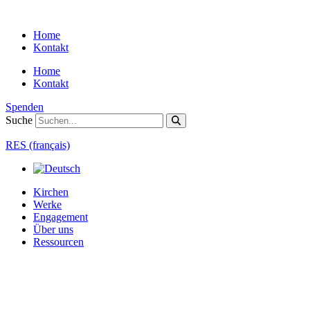
Zum
Inhalt
Home
springen
Kontakt
Home
Kontakt
Spenden
Suche
RES (français)
Kirchen
Werke
Engagement
Über uns
Ressourcen