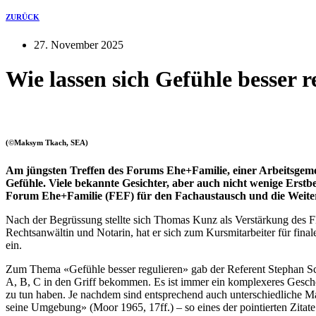
ZURÜCK
27. November 2025
Wie lassen sich Gefühle besser r
(©Maksym Tkach, SEA)
Am jüngsten Treffen des Forums Ehe+Familie, einer Arbeitsgeme
Gefühle. Viele bekannte Gesichter, aber auch nicht wenige Erstb
Forum Ehe+Familie (FEF) für den Fachaustausch und die Weiterb
Nach der Begrüssung stellte sich Thomas Kunz als Verstärkung des F
Rechtsanwältin und Notarin, hat er sich zum Kursmitarbeiter für fina
ein.
Zum Thema «Gefühle besser regulieren» gab der Referent Stephan Schö
A, B, C in den Griff bekommen. Es ist immer ein komplexeres Gesche
zu tun haben. Je nachdem sind entsprechend auch unterschiedliche M
seine Umgebung» (Moor 1965, 17ff.) – so eines der pointierten Zita