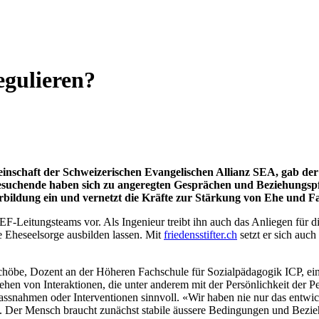
egulieren?
inschaft der Schweizerischen Evangelischen Allianz SEA, gab der
esuchende haben sich zu angeregten Gesprächen und Beziehungspfle
ildung ein und vernetzt die Kräfte zur Stärkung von Ehe und Fa
EF-Leitungsteams vor. Als Ingenieur treibt ihn auch das Anliegen für 
le Eheseelsorge ausbilden lassen. Mit
friedensstifter.ch
setzt er sich auch
be, Dozent an der Höheren Fachschule für Sozialpädagogik ICP, einen 
hen von Interaktionen, die unter anderem mit der Persönlichkeit der 
assnahmen oder Interventionen sinnvoll. «Wir haben nie nur das entw
te. Der Mensch braucht zunächst stabile äussere Bedingungen und Bezi