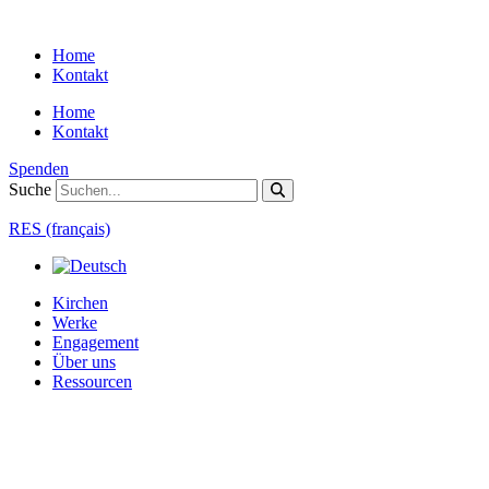
Zum
Inhalt
Home
springen
Kontakt
Home
Kontakt
Spenden
Suche
RES (français)
Kirchen
Werke
Engagement
Über uns
Ressourcen