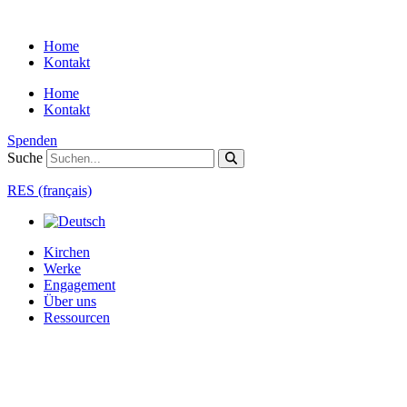
Zum
Inhalt
Home
springen
Kontakt
Home
Kontakt
Spenden
Suche
RES (français)
Kirchen
Werke
Engagement
Über uns
Ressourcen