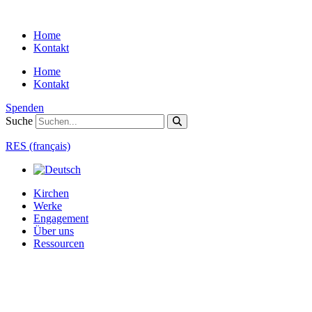
Zum
Inhalt
Home
springen
Kontakt
Home
Kontakt
Spenden
Suche
RES (français)
Kirchen
Werke
Engagement
Über uns
Ressourcen