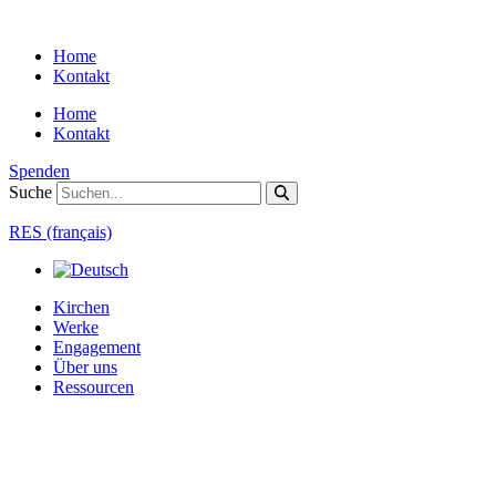
Zum
Inhalt
Home
springen
Kontakt
Home
Kontakt
Spenden
Suche
RES (français)
Kirchen
Werke
Engagement
Über uns
Ressourcen