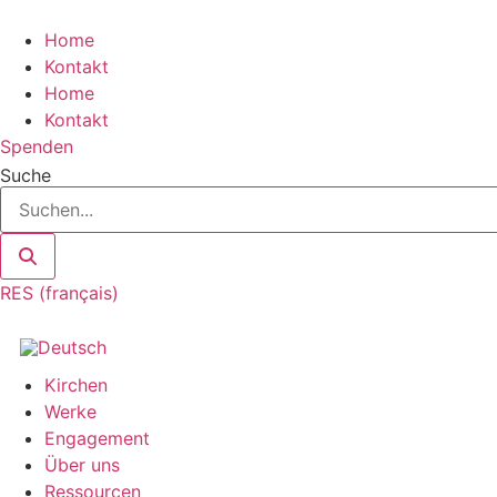
Zum
Inhalt
Home
springen
Kontakt
Home
Kontakt
Spenden
Suche
RES (français)
Kirchen
Werke
Engagement
Über uns
Ressourcen