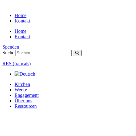
Zum
Inhalt
Home
springen
Kontakt
Home
Kontakt
Spenden
Suche
RES (français)
Kirchen
Werke
Engagement
Über uns
Ressourcen