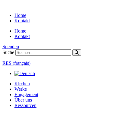
Zum
Inhalt
Home
springen
Kontakt
Home
Kontakt
Spenden
Suche
RES (français)
Kirchen
Werke
Engagement
Über uns
Ressourcen