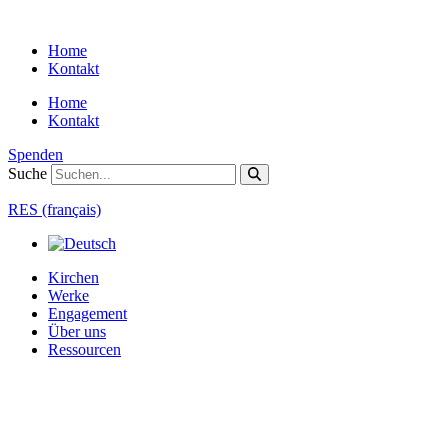
Zum
Inhalt
Home
springen
Kontakt
Home
Kontakt
Spenden
Suche
RES (français)
Kirchen
Werke
Engagement
Über uns
Ressourcen