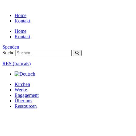
Zum
Inhalt
Home
springen
Kontakt
Home
Kontakt
Spenden
Suche
RES (français)
Kirchen
Werke
Engagement
Über uns
Ressourcen